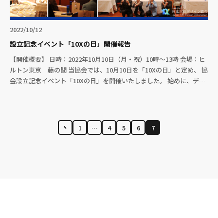
2022/10/12
設立記念イベント「10Xの日」開催報告
【開催概要】 日時：2022年10月10日（月・祝）10時〜13時 会場：ヒ
ルトン東京 藤の間 当協会では、10月10日を「10Xの日」と定め、 協
会設立記念イベント「10Xの日」を開催いたしました。 始めに、デジ
タル大 […]
投
1
…
4
5
6
7
稿
の
ペ
ー
ジ
送
り