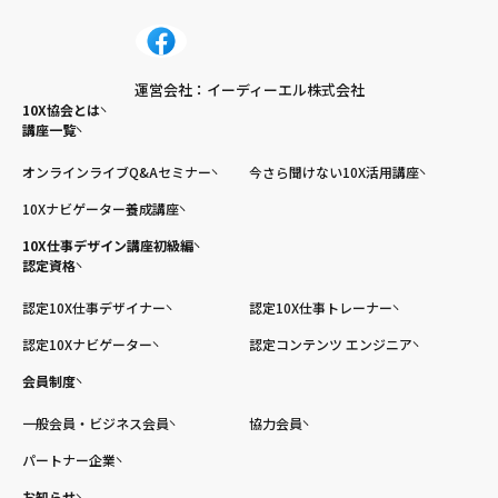
運営会社：イーディーエル株式会社
10X協会とは
講座一覧
オンラインライブQ&Aセミナー
今さら聞けない10X活用講座
10Xナビゲーター養成講座
10X仕事デザイン講座初級編
認定資格
認定10X仕事デザイナー
認定10X仕事トレーナー
認定10Xナビゲーター
認定コンテンツ エンジニア
会員制度
一般会員・ビジネス会員
協力会員
パートナー企業
お知らせ