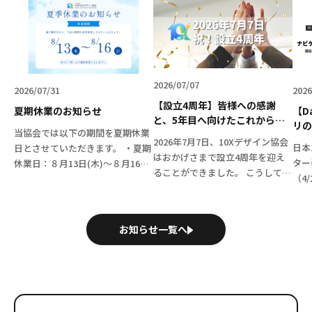
2026/07/07
26/07/31
2026/06/1
【設立4周年】皆様への感謝
期休業のお知らせ
【Day1
と、5年目へ向けたこれからの1
リの連携か
協会では以下の期間を夏期休業
0Xの歩み
で、参加
2026年7月7日、10Xデザイン協会
日本10X
とさせていただきます。 ・夏期
た第6期
はおかげさまで設立4周年を迎え
ター養成講
業日：８月13日(木)～８月16日
🚀
ることができました。 こうして無
（4/23 D
日) ・営業開始日：８月17日
事に節目を迎えられたのは、日頃
Day2対
月) 9:00より通常通り営業いた
から共に歩んでくださる会員の皆
た！ 今期
ます。 ご理解・ご了承のほど何
さま、温かく支えてくださるパー
で進むカリ
よろしくお願い申し上 […]
お知らせ一覧へ
トナー企業の皆さま そして当協
担当者や経
[…]