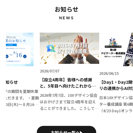
お知らせ
NEWS
2026/07/07
2026/06/15
【設立4周年】皆様への感謝
のお知らせ
【Day1・Day
と、5年目へ向けたこれからの1
リの連携からAI
以下の期間を夏期休業
0Xの歩み
で、参加者の表情
2026年7月7日、10Xデザイン協会
日本10Xデザイン
いただきます。 ・夏期
た第6期ナビゲー
はおかげさまで設立4周年を迎え
ター養成講座 第6
13日(木)～８月16日
🚀
ることができました。 こうして無
（4/23 Day1オン
業開始日：８月17日
事に節目を迎えられたのは、日頃
Day2対面）が無
00より通常通り営業いた
から共に歩んでくださる会員の皆
た！ 今期は、圧倒
ご理解・ご了承のほど何
さま、温かく支えてくださるパー
で進むカリキュラム
お願い申し上 […]
お知らせ一覧へ