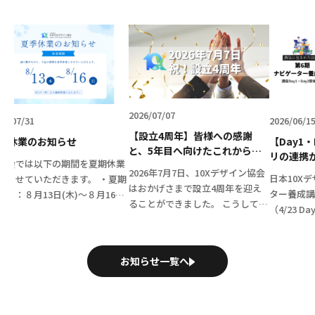
2026/07/07
2026/06/15
【設立4周年】皆様への感謝
せ
【Day1・Day2開催報告
と、5年目へ向けたこれからの1
リの連携からAI対話ロー
期間を夏期休業
0Xの歩み
で、参加者の表情が「確
2026年7月7日、10Xデザイン協会
日本10Xデザイン協会「ナ
ます。 ・夏期
た第6期ナビゲーター養成
はおかげさまで設立4周年を迎え
ター養成講座 第6期」の全
木)～８月16日
🚀
ることができました。 こうして無
（4/23 Day1オンライン・5/
：８月17日
事に節目を迎えられたのは、日頃
Day2対面）が無事終了い
常通り営業いた
から共に歩んでくださる会員の皆
た！ 今期は、圧倒的なスピ
ご了承のほど何
さま、温かく支えてくださるパー
で進むカリキュラムに、社内
上 […]
お知らせ一覧へ
トナー企業の皆さま そして当協
担当者や経営者など […]
[…]