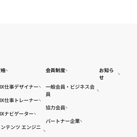
資格
会員制度
お知ら
せ
0X仕事デザイナー
一般会員・ビジネス会
員
0X仕事トレーナー
協力会員
0Xナビゲーター
パートナー企業
ンテンツ エンジニ