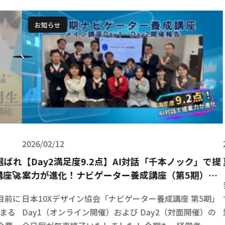
お知らせ
2026/07/31
ック」で提
夏期休業のお知らせ
5期）開
当協会では以下の期間を夏期休業日とさせていただ
 第5期」
す。 ・夏期休業日：８月13日(木)～８月16日(日) 
面開催）の
業開始日：８月17日(月) 9:00より通常通り営業い