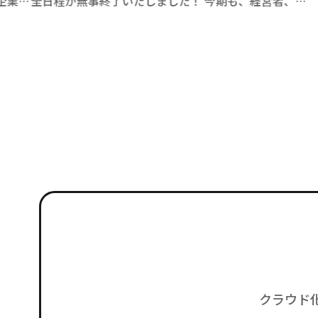
経営者、企
ます。 ご理解・ご了承のほど何卒よろしくお願い申
なバックグ
上 […]
クラウド