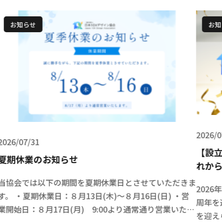
お知らせ
2026/07/07
20
【設立4周年】皆様への感謝と、5年目へ向けたこ
【
れからの10Xの歩み
話
きま
6
2026年7月7日、10Xデザイン協会はおかげさまで設立4
・営
日
周年を迎えることができました。 こうして無事に節目
たし
の
を迎えられたのは、日頃から共に歩んでくださる会員の