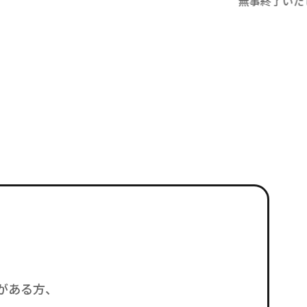
事終了いたしました！ 今期は、圧倒的なスピード感
スや社内
進むカリキュラムに、社内のDX担当者や経営者など
か？ 「
]
ばいいか分
がある方、