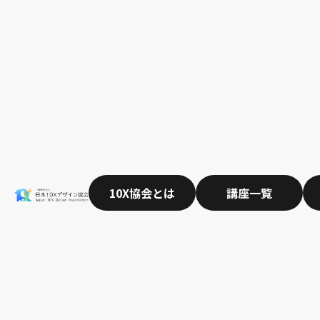
10X協会とは
講座一覧
Warning
:
/home/xs791
content/them