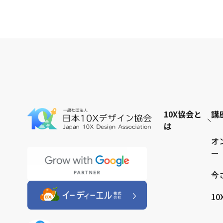
10X協会と
講
は
オ
ー
今
1