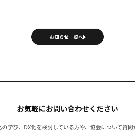
し
無
皆さま、温かく支えてくださるパートナー企業の皆さま
で
そして当協 […]
[…
お知らせ一覧へ
お気軽にお問い合わせください
化の学び、DX化を検討している方や、協会について質問