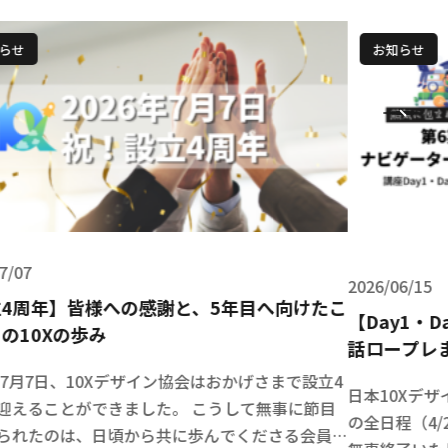
お知らせ
お知ら
26/06/15
2026/05/
Day1・Day2開催報告】アプリの連携からAI対
【第7期
ロープレまで、参加者の表情が「確変」した第
推進して
期ナビゲーター養成講座🚀
ビゲータ
本10Xデザイン協会「ナビゲーター養成講座 第6期」
早いもの
全日程（4/23 Day1オンライン・5/14 Day2対面）が
います。