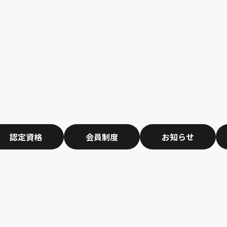
認定資格
会員制度
お知らせ
 Undefined variable $page_
342/10xdesign.org/pub
es/10xdesign-org/header