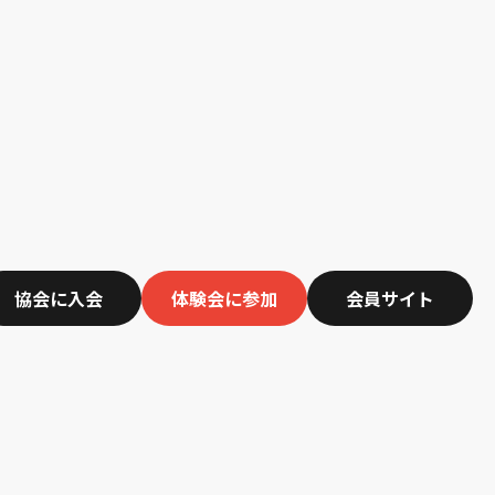
協会に入会
体験会に参加
会員サイト
title_jp in
lic_html/wp-
.php
on line
82