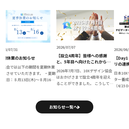
2026/07/07
2026/06/15
【設立4周年】皆様への感謝
らせ
【Day1・Day2開催
と、5年目へ向けたこれからの1
リの連携からAI対話ロ
の期間を夏期休業
0Xの歩み
で、参加者の表情が「
2026年7月7日、10Xデザイン協会
日本10Xデザイン協会「
きます。 ・夏期
た第6期ナビゲーター
はおかげさまで設立4周年を迎え
ター養成講座 第6期」の
(木)～８月16日
🚀
ることができました。 こうして無
（4/23 Day1オンライン・
日：８月17日
事に節目を迎えられたのは、日頃
Day2対面）が無事終了
り通常通り営業いた
から共に歩んでくださる会員の皆
た！ 今期は、圧倒的なス
・ご了承のほど何
さま、温かく支えてくださるパー
で進むカリキュラムに、
申し上 […]
お知らせ一覧へ
トナー企業の皆さま そして当協
担当者や経営者など […]
[…]