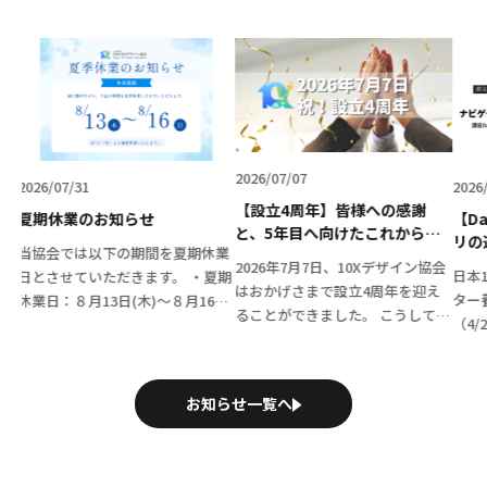
2026/07/07
2026/06/15
【設立4周年】皆様への感謝
のお知らせ
【Day1・Day2
と、5年目へ向けたこれからの1
リの連携からAI
以下の期間を夏期休業
0Xの歩み
で、参加者の表情
2026年7月7日、10Xデザイン協会
日本10Xデザイン
いただきます。 ・夏期
た第6期ナビゲー
はおかげさまで設立4周年を迎え
ター養成講座 第6
13日(木)～８月16日
🚀
ることができました。 こうして無
（4/23 Day1オンラ
業開始日：８月17日
事に節目を迎えられたのは、日頃
Day2対面）が無
00より通常通り営業いた
から共に歩んでくださる会員の皆
た！ 今期は、圧倒
ご理解・ご了承のほど何
さま、温かく支えてくださるパー
で進むカリキュラム
願い申し上 […]
お知らせ一覧へ
トナー企業の皆さま そして当協
担当者や経営者など 
[…]